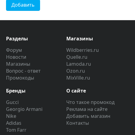
Добавить
Разделы
Магазины
Форум
Wildberries.ru
Новости
Quelle.ru
Магазины
Lamoda.ru
Вопрос - ответ
Ozon.ru
Промокоды
MixVille.ru
Бренды
О сайте
Gucci
Что такое промокод
Georgio Armani
Реклама на сайте
Nike
Добавить магазин
Adidas
Контакты
Tom Farr