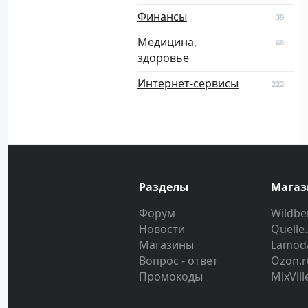
Финансы
39
Медицина,
68
здоровье
Интернет-сервисы
222
Разделы
Мага
Форум
Wildber
Новости
Quelle
Магазины
Lamod
Вопрос - ответ
Ozon.r
Промокоды
MixVill