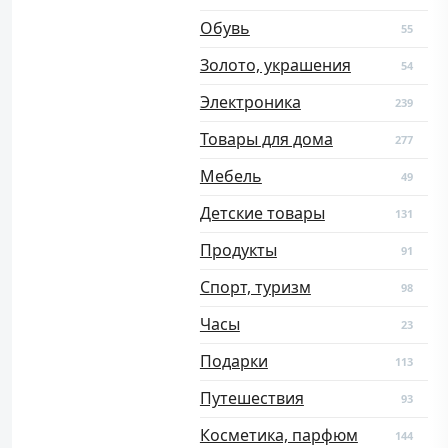
Обувь
55
Золото, украшения
54
Электроника
239
Товары для дома
277
Мебель
49
Детские товары
131
Продукты
91
Спорт, туризм
98
Часы
23
Подарки
113
Путешествия
93
Косметика, парфюм
144