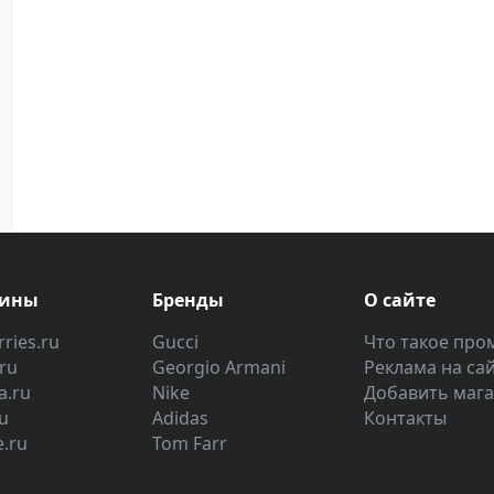
зины
Бренды
О сайте
ries.ru
Gucci
Что такое про
.ru
Georgio Armani
Реклама на са
a.ru
Nike
Добавить маг
u
Adidas
Контакты
e.ru
Tom Farr