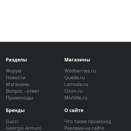
Разделы
Магазины
Форум
Wildberries.ru
Новости
Quelle.ru
Магазины
Lamoda.ru
Вопрос - ответ
Ozon.ru
Промокоды
MixVille.ru
Бренды
О сайте
Gucci
Что такое промокод
Georgio Armani
Реклама на сайте