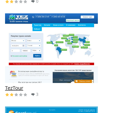
0
TezTour
3