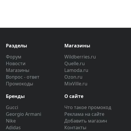
Разделы
Магазины
Форум
Wildberries.ru
Новости
Quelle.ru
Магазины
Lamoda.ru
Вопрос - ответ
Ozon.ru
Промокоды
MixVille.ru
Бренды
О сайте
Gucci
Что такое промокод
Georgio Armani
Реклама на сайте
Nike
Добавить магазин
Adidas
Контакты