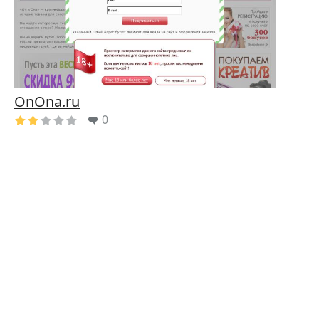
OnOna.ru
0