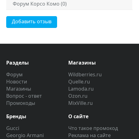
Форум Корсо Комо (0)
Добавить отзыв
Разделы
Магазины
Форум
Wildberries.ru
Новости
Quelle.ru
Магазины
Lamoda.ru
Вопрос - ответ
Ozon.ru
Промокоды
MixVille.ru
Бренды
О сайте
Gucci
Что такое промокод
Georgio Armani
Реклама на сайте