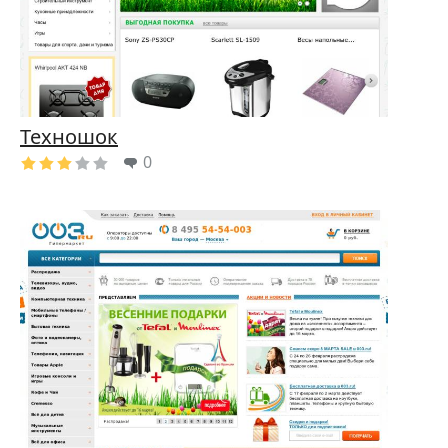
Техношок
0