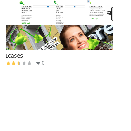
Icases
0