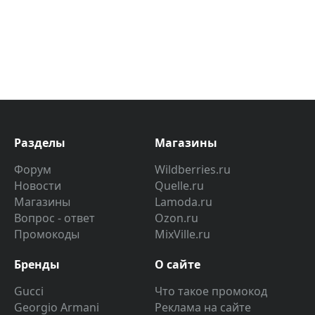
Разделы
Магазины
Форум
Wildberries.ru
Новости
Quelle.ru
Магазины
Lamoda.ru
Вопрос - ответ
Ozon.ru
Промокоды
MixVille.ru
Бренды
О сайте
Gucci
Что такое промокод
Georgio Armani
Реклама на сайте