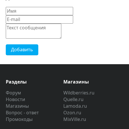
Добавить
Разделы
Магазины
Форум
Wildberries.ru
Новости
Quelle.ru
Магазины
Lamoda.ru
Вопрос - ответ
Ozon.ru
Промокоды
MixVille.ru