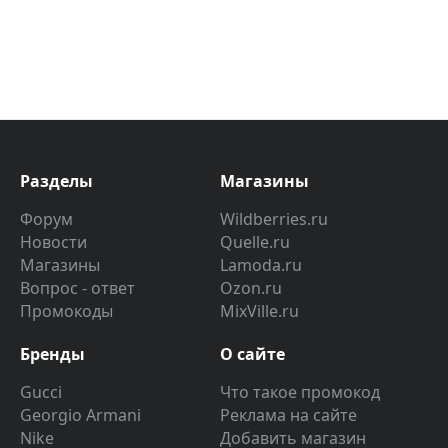
Разделы
Магазины
Форум
Wildberries.ru
Новости
Quelle.ru
Магазины
Lamoda.ru
Вопрос - ответ
Ozon.ru
Промокоды
MixVille.ru
Бренды
О сайте
Gucci
Что такое промокод
Georgio Armani
Реклама на сайте
Nike
Добавить магазин