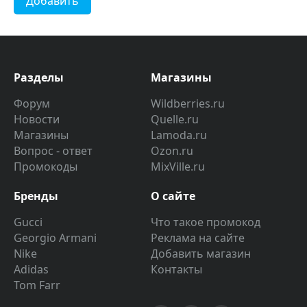
Добавить
Разделы
Магазины
Форум
Wildberries.ru
Новости
Quelle.ru
Магазины
Lamoda.ru
Вопрос - ответ
Ozon.ru
Промокоды
MixVille.ru
Бренды
О сайте
Gucci
Что такое промокод
Georgio Armani
Реклама на сайте
Nike
Добавить магазин
Adidas
Контакты
Tom Farr