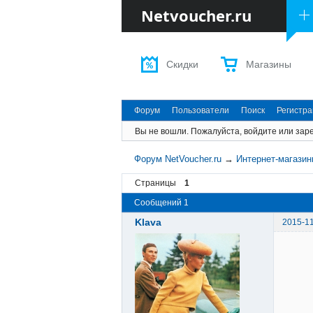
Netvoucher.ru
Скидки
Магазины
Форум
Пользователи
Поиск
Регистр
Вы не вошли.
Пожалуйста, войдите или заре
Форум NetVoucher.ru
→
Интернет-магази
Страницы
1
Сообщений 1
Klava
2015-11