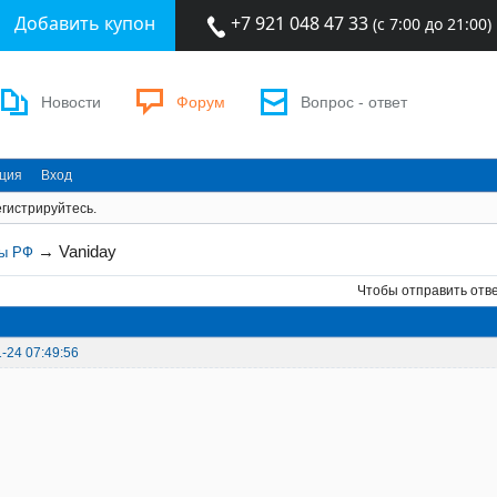
Добавить купон
+7 921 048 47 33
(с 7:00 до 21:00)
Новости
Форум
Вопрос - ответ
ация
Вход
гистрируйтесь.
→
Vaniday
ны РФ
Чтобы отправить отв
-24 07:49:56