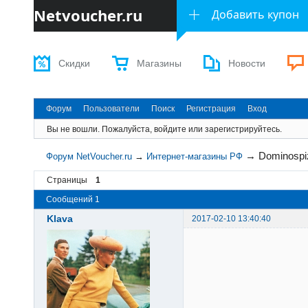
Netvoucher.ru
Добавить купон
Скидки
Магазины
Новости
Форум
Пользователи
Поиск
Регистрация
Вход
Вы не вошли.
Пожалуйста, войдите или зарегистрируйтесь.
→
Dominospi
Форум NetVoucher.ru
→
Интернет-магазины РФ
Страницы
1
Сообщений 1
Klava
2017-02-10 13:40:40